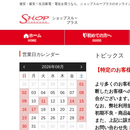
激安・最安！生活家電・電化を買うなら、ショップスループラスのオンライン
ホーム
初めての方へ
HOME
GUIDE
営業日カレンダー
トピックス
2026年08月
【特定のお客
日
月
火
水
木
金
土
より多くのお客
26
27
28
29
30
31
01
断したお客様へ
02
03
04
05
06
07
08
合がございます
09
10
11
12
13
14
15
なお、弊社利用
16
17
18
19
20
21
22
初期不良・商品
23
24
25
26
27
28
29
また、上記に該
30
31
01
02
03
04
05
お問い合わせ先