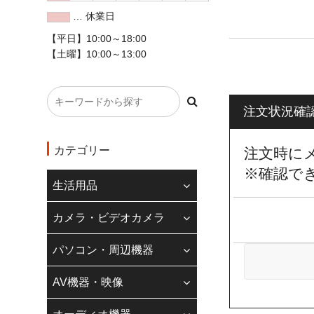
… 休業日
◇クレジットカード
【平日】10:00～18:00
【土曜】10:00～13:00
現在、20万円以
また、一部のカメ
コンビニ払いにつ
注文状況確
ご理解の程よろし
◆
インボイス制度
カテゴリー
注文時に
※確認で
当店のインボイス
生活用品
請求書登録番号記
適格請求書登録番
カメラ・ビデオカメラ
ます。
パソコン・周辺機器
適格請求書発行事
株式会社若葉 T9240
AV機器・映像
【お電話でのお