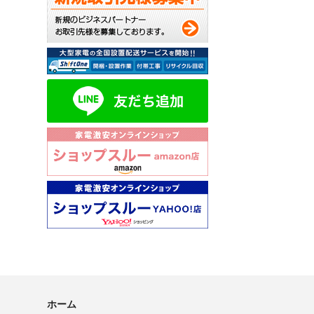
毎月抽選で10名様に
※評価コメント内
価格.comで、【
今後の ショップ
評価はこちらから↓
http://kakaku.com/
※確認が取れかねる場
当選者の発表は賞品の
※評価するためには
http://kakaku.com/
★★★★★★★★
ホーム