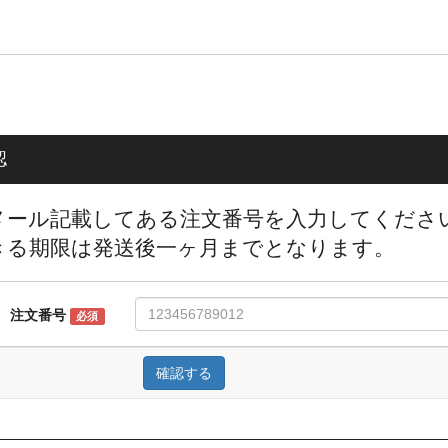
・PayPay・コンビニ払いの取り扱いについて◇
上の決済につきましては不正利用防止・抑制の観点からセキュリティ対策
ラ・レンズ類、当店指定商品につきましても不正利用が多発しており商品の
きましては使用可否制限を設けております。
認
くお願いいたします。
に関するお知らせ
◆
メール記載してある注文番号を入力してくださ
きる期限は発送後一ヶ月までとなります。
制度の対応といたしまて、適格請求書登録番号記載の納品書を発行して
載の納品書を同封しております。
号記載の領収書をご希望のお客様（代金引換以外のご注文の方）はご注
注文番号
必須
業者登録番号
確認する
001021384
問い合わせについて】