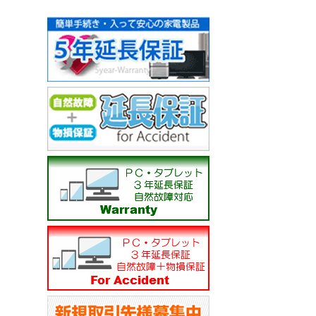
りそな銀行 広島支店
普通 0093543
株式会社 若葉 カ）ワ
------------------------------
広島銀行 江波支店
普通 3050241
株式会社 若葉 カ）ワ
------------------------------
弊社のショップ