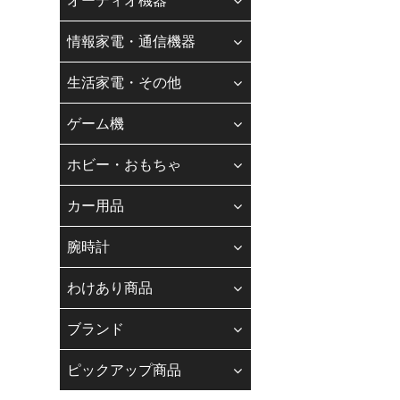
オーディオ機器
お客様各位
情報家電・通信機器
平素は、格別のご
現在、スタッフの
生活家電・その他
お客様にはご不便
なお、お問い合わ
ゲーム機
納期、在庫、お支
ホビー・おもちゃ
◆
Gmail・
カー用品
「迷惑メール防止機能
します。
腕時計
メールアドレスの登録
【迷惑メール】フォル
わけあり商品
当店振込口座
ブランド
銀行振込（先振り）
☆☆銀行振込の方へ☆
ピックアップ商品
下記の銀行口座へお支
------------------------------