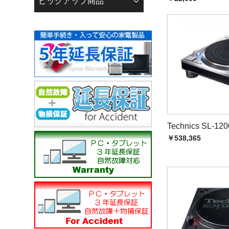
ピックアップ商品
下記の銀行口座へお支
------------------------------
りそな銀行 広島支店
普通 0093543
株式会社 若葉 カ）ワ
------------------------------
広島銀行 江波支店
普通 3050241
株式会社 若葉 カ）ワ
------------------------------
Technics SL-1
￥538,365