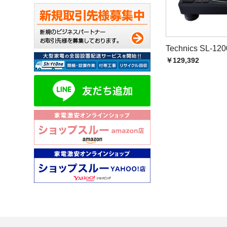
弊社のショップ
毎月抽選で10名様に
※評価コメント内
Technics SL-1
価格.comで、【
￥129,392
今後の ショップ
評価はこちらから↓
http://kakaku.com/
※確認が取れかねる場
当選者の発表は賞品の
※評価するためには
http://kakaku.com/
★★★★★★★★