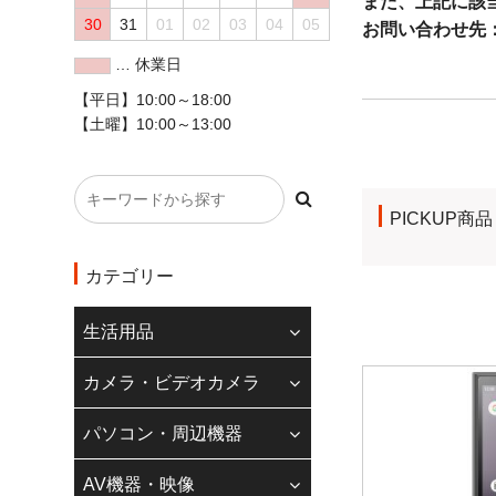
また、上記に該
30
31
01
02
03
04
05
お問い合わせ先
… 休業日
◇クレジットカード
【平日】10:00～18:00
【土曜】10:00～13:00
現在、20万円以
また、一部のカメ
コンビニ払いにつ
PICKUP商品
ご理解の程よろし
◆
インボイス制度
カテゴリー
当店のインボイス
生活用品
請求書登録番号記
適格請求書登録番
カメラ・ビデオカメラ
ます。
パソコン・周辺機器
適格請求書発行事
株式会社若葉 T9240
AV機器・映像