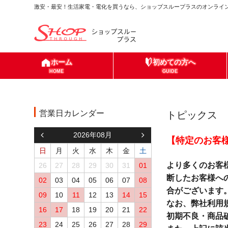
激安・最安！生活家電・電化を買うなら、ショップスループラスのオンライン
ホーム
初めての方へ
HOME
GUIDE
営業日カレンダー
トピックス
2026年08月
【特定のお客
日
月
火
水
木
金
土
より多くのお客
26
27
28
29
30
31
01
断したお客様へ
02
03
04
05
06
07
08
合がございます
09
10
11
12
13
14
15
なお、弊社利用
16
17
18
19
20
21
22
初期不良・商品
23
24
25
26
27
28
29