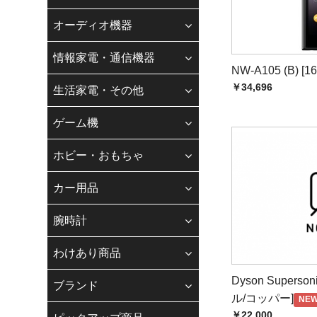
【お電話でのお
オーディオ機器
お客様各位
情報家電・通信機器
平素は、格別のご
NW-A105 (B) 
現在、スタッフの
￥34,696
生活家電・その他
お客様にはご不便
なお、お問い合わ
ゲーム機
納期、在庫、お支
ホビー・おもちゃ
◆
Gmail・
カー用品
「迷惑メール防止機能
します。
腕時計
メールアドレスの登録
【迷惑メール】フォル
わけあり商品
当店振込口座
Dyson Superso
ブランド
銀行振込（先振り）
ル/コッパー]
NE
☆☆銀行振込の方へ☆
￥22,000