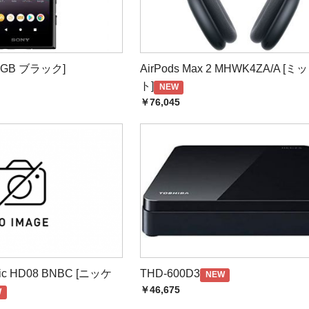
問い合わせについて】
愛願を賜り厚く御礼申し上げます。
[16GB ブラック]
AirPods Max 2 MHWK4ZA/A [
テレワーク及び人員縮小により、当面の間お電話での対応を休止させて
ト]
NEW
をおかけいたしますが、ご理解賜りますようお願いいたします。
￥76,045
せフォームは通常とおり対応させていただいております。メール及びサイ
払方法等のお問い合わせは、よくあるご質問をご確認ください。
Yahoomail・Hotmail（MSN）・AOL、その他フリ
」によって弊社からの注文確定メール（自動返信）が正常に受信できていない可能
はこちらから
ダのご確認、「迷惑メール防止機能」の設定の確認をお願い致します。
nic HD08 BNBC [ニッケ
THD-600D3
NEW
￥46,675
W
☆