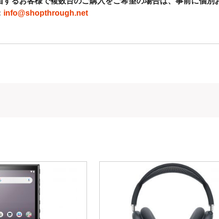
当するお客様で複数台のご購入をご希望の場合は、事前に個別
：
info@shopthrough.net
・PayPay・コンビニ払いの取り扱いについて◇
上の決済につきましては不正利用防止・抑制の観点からセキュリティ対策
ラ・レンズ類、当店指定商品につきましても不正利用が多発しており商品の
きましては使用可否制限を設けております。
くお願いいたします。
に関するお知らせ
◆
制度の対応といたしまて、適格請求書登録番号記載の納品書を発行して
載の納品書を同封しております。
号記載の領収書をご希望のお客様（代金引換以外のご注文の方）はご注
業者登録番号
001021384