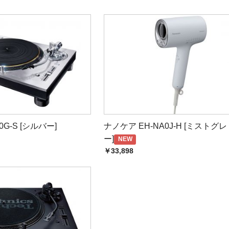
払下さい。原則、ご入金確認後の発送となります。
------------------
カバ
------------------
カバ
------------------
200G-S [シルバー]
ナノケア EH-NA0J-H [ミストグレ
ー]
NEW
￥33,898