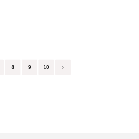
ト！！
8
9
10