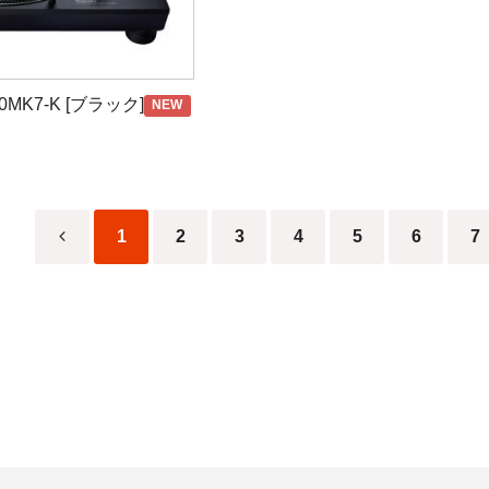
評価を価格.COMで行って頂いたお客様
Kingston/SanDisk製USBメモリー（8GB）又はSDカードをプレゼン
に
ご注文番号
の記載を頂いた方に限ります。
200MK7-K [ブラック]
NEW
 ショップスルー】を評価することができます。
スルー運営の貴重なご意見とさせていただきます。
↓
shopreview/1858/
1
2
3
4
5
6
7
合はキャンペーン対象外となる場合がございますので、ご注意下さい。
発送をもってかえさせて頂きます。
、価格.comID（無料）が必要です。
help/id_benefit.htm
★★★★★★★★★★★★★★★★★★★★★