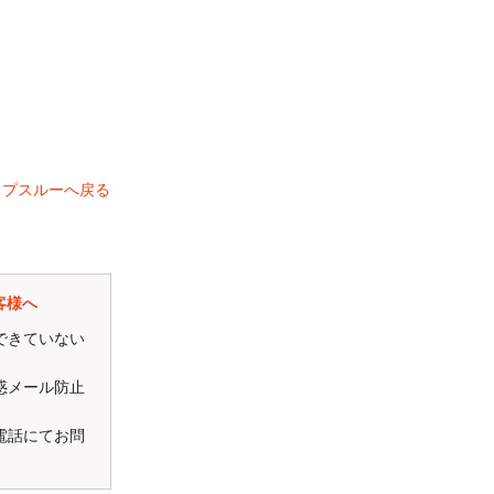
ップスルーへ戻る
ト！！
客様へ
できていない
惑メール防止
電話にてお問