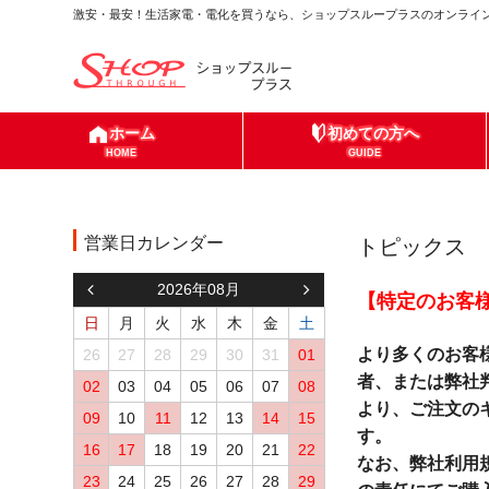
激安・最安！生活家電・電化を買うなら、ショップスループラスのオンライン
ホーム
初めての方へ
HOME
GUIDE
営業日カレンダー
トピックス
2026年08月
【特定のお客
日
月
火
水
木
金
土
より多くのお客
26
27
28
29
30
31
01
者、または弊社
02
03
04
05
06
07
08
より、ご注文の
09
10
11
12
13
14
15
す。
16
17
18
19
20
21
22
なお、弊社利用
23
24
25
26
27
28
29