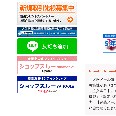
弊社のショップ
毎月抽選で10名様に
Gmail・Hot
※評価コメント内
価格.comで、【
「迷惑メール防
今後の ショップ
可能性がありま
ご注文当日中に
評価はこちらから↓
機能」の設定の
http://kakaku.com/
尚、【迷惑メー
い合わせくださ
※確認が取れかねる場