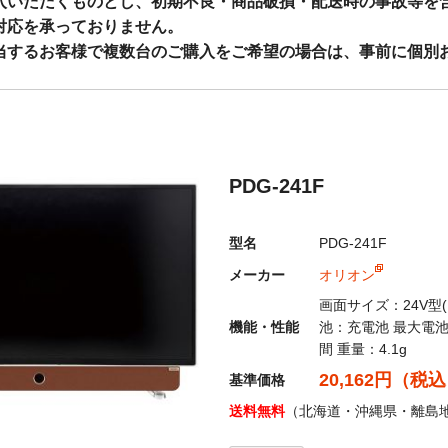
入いただくものとし、初期不良・商品破損・配送時の事故等を
対応を承っておりません。
当するお客様で複数台のご購入をご希望の場合は、事前に個別
：
info@shopthrough.net
・PayPay・コンビニ払いの取り扱いについて◇
PDG-241F
上の決済につきましては不正利用防止・抑制の観点からセキュリティ対策
ラ・レンズ類、当店指定商品につきましても不正利用が多発しており商
型名
PDG-241F
カード決済、PayPay、コンビニ払いにつきましては使用可否制限を
メーカー
オリオン
画面サイズ：24V型(
くお願いいたします。
機能・性能
池：充電池 最大電
間 重量：4.1g
に関するお知らせ
◆
20,162円（税
基準価格
制度の対応といたしまて、適格請求書登録番号記載の納品書を発行して
送料無料
（北海道・沖縄県・離島
が運送業者発行の為、適格請求書登録番号記載の納品書を同封しており