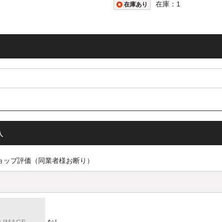
号記載の領収書をご希望のお客様（代金引換以外のご注文の方）はご注
在庫：1
在庫あり
電子発行をさせていただきます。
業者登録番号
001021384
問い合わせについて】
愛願を賜り厚く御礼申し上げます。
テレワーク及び人員縮小により、当面の間お電話での対応を休止させて
入
をおかけいたしますが、ご理解賜りますようお願いいたします。
せフォームは通常とおり対応させていただいております。メール及びサ
てご連絡ください。
ショップ評価（同業者様お断り）
払方法等のお問い合わせは、よくあるご質問をご確認ください。
ahoomail・Hotmail（MSN）・AOL、その他フリーメ
客様へ
◆