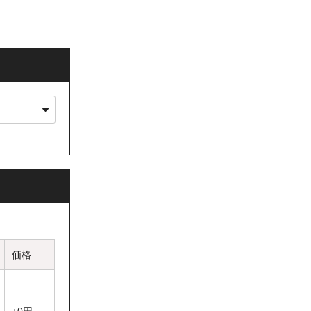
文時備考欄にて
いただいており
イト内のお問い
価格
ールアドレス