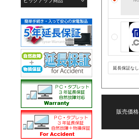
ピックアップ商品
「迷惑メール防止機能
で、あらかじめメール
メールアドレスの登録
【迷惑メール】フォル
当店振込口座
銀行振込（先振り）
☆☆銀行振込の方へ☆
下記の銀行口座へお支
------------------------------
りそな銀行 広島支店
普通 0093543
株式会社 若葉 カ）ワ
------------------------------
広島銀行 江波支店
普通 3050241
販売価格
株式会社 若葉 カ）ワ
------------------------------