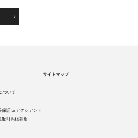
サイトマップ
について
長保証forアクシデント
規取引先様募集