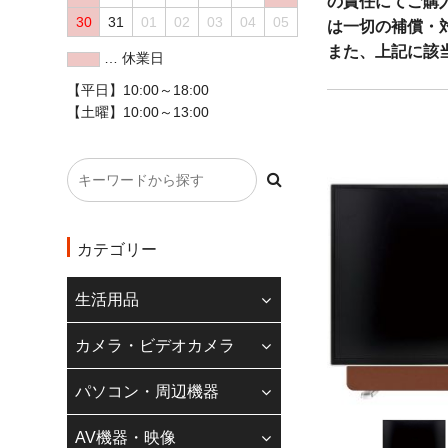
の責任にてご購
30
31
01
02
03
04
05
は一切の補償・
また、上記に該
… 休業日
ください。
【平日】10:00～18:00
お問い合わせ先
【土曜】10:00～13:00
◇クレジットカード
現在、20万円以
ただけません。
また、一部のカメ
カテゴリー
によってクレジット
す。
生活用品
ご理解の程よろし
カメラ・ビデオカメラ
◆
インボイス制度
パソコン・周辺機器
当店のインボイス
引の場合は領収書
AV機器・映像