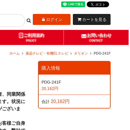
ログイン
カートを見る
ご利用規約
お問い合わせ
POLICY
CONTACT
ホーム
液晶テレビ・有機ELテレビ
オリオン
PDG-241F
購入情報
PDG-241F
20,162円
者、同業関係
ます。状況に
20,162円
合計
がございま
お客様ご自身