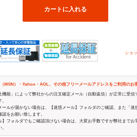
カートに入れる
ショ
評価を価格.COMで行って頂いたお客様
Kingston/SanDisk製USBメモリー（8GB）又はSDカードをプレゼン
mail（MSN）・Yahoo・AOL、その他フリーメールアドレスをご利用のお
に
ご注文番号
の記載を頂いた方に限ります。
 ショップスルー】を評価することができます。
止機能」によって弊社からの注文確定メール（自動返信）が正常に受信
スルー運営の貴重なご意見とさせていただきます。
す。
メールが届かない場合は、【迷惑メール】フォルダのご確認、また「迷
↓
確認をお願い致します。
shopreview/1858/
ル】フォルダでもご確認頂けない場合は、大変お手数ですが弊社までお
い。
合はキャンペーン対象外となる場合がございますので、ご注意下さい。