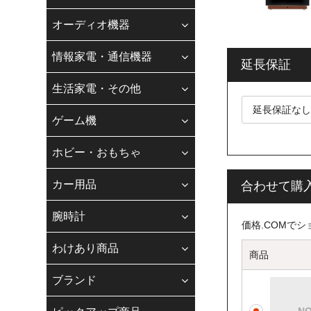
適格請求書登録番
ご要望ください。
オーディオ機器
適格請求書発行事
情報家電・通信機器
延長保証
株式会社若葉 T9240
生活家電・その他
【お電話でのお
ゲーム機
お客様各位
平素は、格別のご
ホビー・おもちゃ
現在、スタッフの
ます。
カー用品
合わせて購
お客様にはご不便
なお、お問い合わ
腕時計
合わせフォ-ムに
価格.COMで
納期、在庫、お支
わけあり商品
商品
◆
Gmail・Y
ブランド
をご利用のお