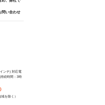
含め、弊社で
お問い合わせ
の為ご利用い
品の価格、種類
設けておりま
インチ) 対応電
池持続時間：3時
込）
おります。※代
地域を除く）
ます。